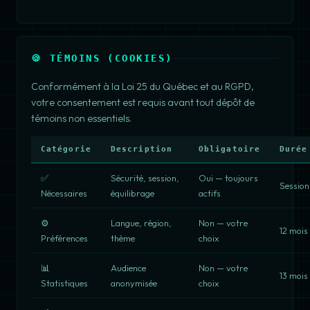
🍪 TÉMOINS (COOKIES)
Conformément à la Loi 25 du Québec et au RGPD,
votre consentement est requis avant tout dépôt de
témoins non essentiels.
Catégorie
Description
Obligatoire
Durée
✅
Sécurité, session,
Oui — toujours
Session
Nécessaires
équilibrage
actifs
⚙️
Langue, région,
Non — votre
12 mois
Préférences
thème
choix
📊
Audience
Non — votre
13 mois
Statistiques
anonymisée
choix