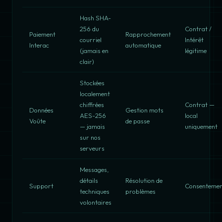
Hash SHA-
256 du
Contrat /
Paiement
Rapprochement
courriel
Intérêt
Interac
automatique
(jamais en
légitime
clair)
Stockées
localement
chiffrées
Contrat —
Données
Gestion mots
AES-256
local
Voûte
de passe
— jamais
uniquement
sur nos
serveurs
Messages,
détails
Résolution de
Support
Consenteme
techniques
problèmes
volontaires