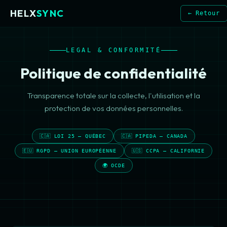
HELX
SYNC
← Retour
LEGAL & CONFORMITÉ
Politique de confidentialité
Transparence totale sur la collecte, l'utilisation et la
protection de vos données personnelles.
🇨🇦 LOI 25 — QUÉBEC
🇨🇦 PIPEDA — CANADA
🇪🇺 RGPD — UNION EUROPÉENNE
🇺🇸 CCPA — CALIFORNIE
🌍 OCDE