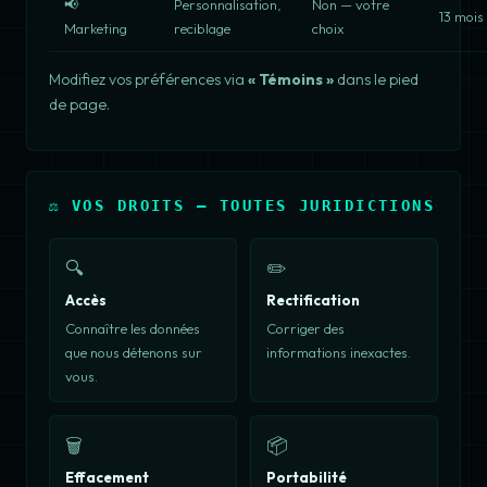
📢
Personnalisation,
Non — votre
13 mois
Marketing
reciblage
choix
Modifiez vos préférences via
« Témoins »
dans le pied
de page.
⚖️ VOS DROITS — TOUTES JURIDICTIONS
🔍
✏️
Accès
Rectification
Connaître les données
Corriger des
que nous détenons sur
informations inexactes.
vous.
🗑️
📦
Effacement
Portabilité