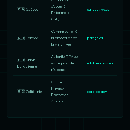
d'accès à
🇨🇦 Québec
cai.gouv.qc.ca
l'information
(CAI)
Commissariat à
🇨🇦 Canada
la protection de
priv.gc.ca
la vie privée
Autorité DPA de
🇪🇺 Union
votre pays de
edpb.europa.eu
Européenne
résidence
California
Privacy
🇺🇸 Californie
cppa.ca.gov
Protection
Agency