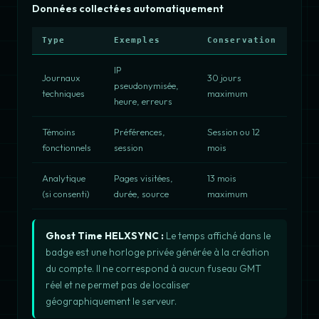
Données collectées automatiquement
Type
Exemples
Conservation
IP
Journaux
30 jours
pseudonymisée,
techniques
maximum
heure, erreurs
Témoins
Préférences,
Session ou 12
fonctionnels
session
mois
Analytique
Pages visitées,
13 mois
(si consenti)
durée, source
maximum
Ghost Time HELXSYNC :
Le temps affiché dans le
badge est une horloge privée générée à la création
du compte. Il ne correspond à aucun fuseau GMT
réel et ne permet pas de localiser
géographiquement le serveur.